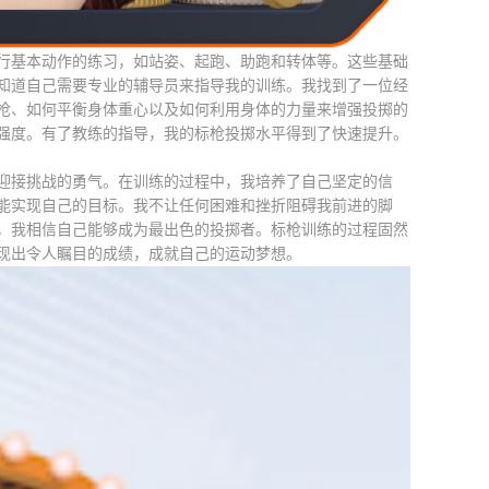
行基本动作的练习，如站姿、起跑、助跑和转体等。这些基础
知道自己需要专业的辅导员来指导我的训练。我找到了一位经
枪、如何平衡身体重心以及如何利用身体的力量来增强投掷的
强度。有了教练的指导，我的标枪投掷水平得到了快速提升。
迎接挑战的勇气。在训练的过程中，我培养了自己坚定的信
能实现自己的目标。我不让任何困难和挫折阻碍我前进的脚
，我相信自己能够成为最出色的投掷者。标枪训练的过程固然
现出令人瞩目的成绩，成就自己的运动梦想。