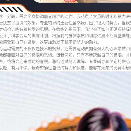
求十分高，需要全身协调而又精准的动作。我花费了大量的时间和精力进
接决定了投掷的效果。专业辅导的重要性虽然我付出了很大的努力，但我
对标枪训练有着独到的见解。在教练的指导下，我学会了如何正确握持标
设计了科学合理的训练计划，根据我的身体素质和训练进展不断调整训练
能感受到自己在进步，这更加激发了我不断努力的动力。
枪运动需要的不仅仅是技术的娴熟，还需要运动员拥有强大的心理素质和
我都要面对自己的极限和恐惧。但我深知，只有不断跨越自己的极限，才
去，终将会迎来成功的喜悦。总结通过刻苦训练、专业辅导和坚定的信心
以赴，努力不懈。我希望通过自己的努力和执着，能够在未来的比赛中展