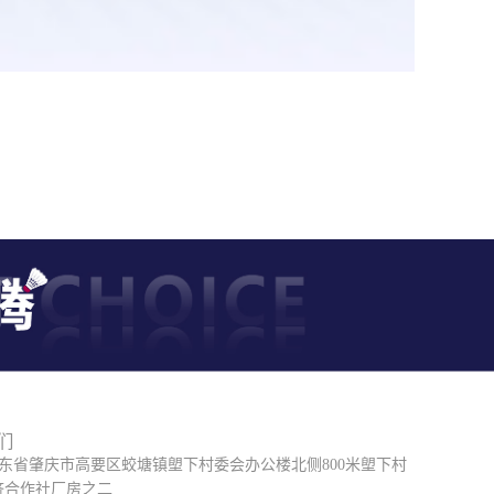
们
广东省肇庆市高要区蛟塘镇塱下村委会办公楼北侧800米塱下村
济合作社厂房之二