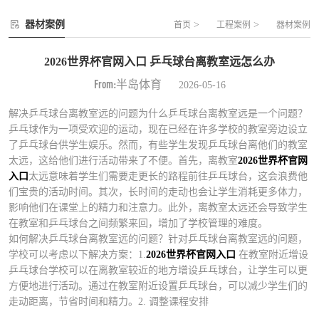
器材案例
>
>
首页
工程案例
器材案例
2026世界杯官网入口 乒乓球台离教室远怎么办
From:半岛体育
2026-05-16
解决乒乓球台离教室远的问题为什么乒乓球台离教室远是一个问题？
乒乓球作为一项受欢迎的运动，现在已经在许多学校的教室旁边设立
了乒乓球台供学生娱乐。然而，有些学生发现乒乓球台离他们的教室
太远，这给他们进行活动带来了不便。首先，离教室
2026世界杯官网
入口
太远意味着学生们需要走更长的路程前往乒乓球台，这会浪费他
们宝贵的活动时间。其次，长时间的走动也会让学生消耗更多体力，
影响他们在课堂上的精力和注意力。此外，离教室太远还会导致学生
在教室和乒乓球台之间频繁来回，增加了学校管理的难度。
如何解决乒乓球台离教室远的问题？针对乒乓球台离教室远的问题，
学校可以考虑以下解决方案：1.
2026世界杯官网入口
在教室附近增设
乒乓球台学校可以在离教室较近的地方增设乒乓球台，让学生可以更
方便地进行活动。通过在教室附近设置乒乓球台，可以减少学生们的
走动距离，节省时间和精力。2. 调整课程安排